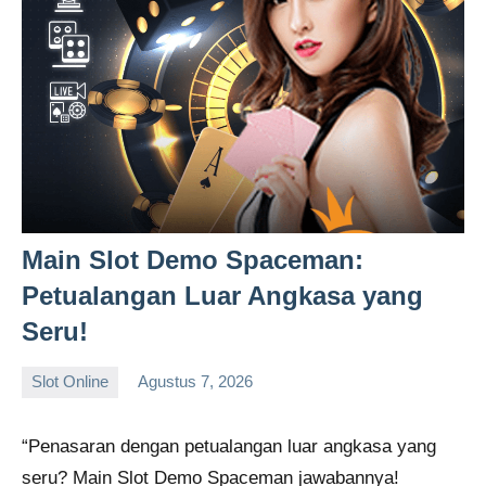
Main Slot Demo Spaceman:
Petualangan Luar Angkasa yang
Seru!
Slot Online
Agustus 7, 2026
Donald
Morgan
“Penasaran dengan petualangan luar angkasa yang
seru? Main Slot Demo Spaceman jawabannya!