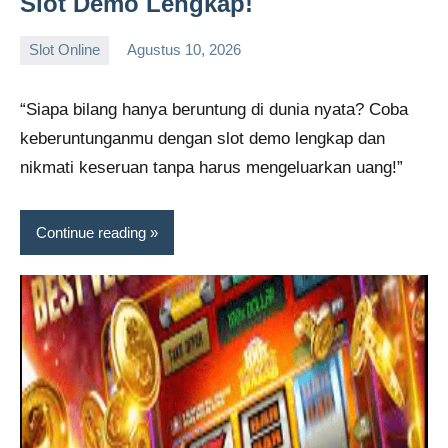
Slot Demo Lengkap!
Slot Online
Agustus 10, 2026
Donald
Morgan
“Siapa bilang hanya beruntung di dunia nyata? Coba
keberuntunganmu dengan slot demo lengkap dan
nikmati keseruan tanpa harus mengeluarkan uang!”
Continue reading