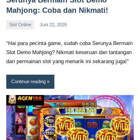
Mahjong: Coba dan Nikmati!
Slot Online
Juni 22, 2026
Donald
Morgan
“Hai para pecinta game, sudah coba Serunya Bermain
Slot Demo Mahjong? Nikmati keseruan dan tantangan
dari permainan slot yang menarik ini sekarang juga!”
Continue reading