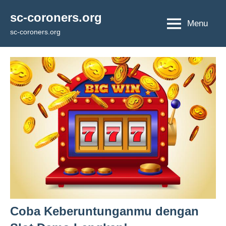
Skip
sc-coroners.org
to
Menu
sc-coroners.org
content
Coba Keberuntunganmu dengan