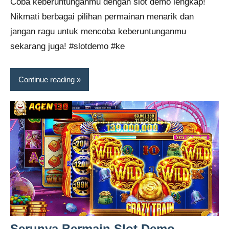
Coba keberuntunganmu dengan slot demo lengkap!
Nikmati berbagai pilihan permainan menarik dan
jangan ragu untuk mencoba keberuntunganmu
sekarang juga! #slotdemo #ke
Continue reading
Serunya Bermain Slot Demo