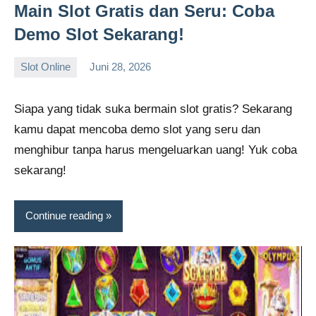
Main Slot Gratis dan Seru: Coba
Demo Slot Sekarang!
Slot Online
Juni 28, 2026
Donald
Morgan
Siapa yang tidak suka bermain slot gratis? Sekarang
kamu dapat mencoba demo slot yang seru dan
menghibur tanpa harus mengeluarkan uang! Yuk coba
sekarang!
Continue reading