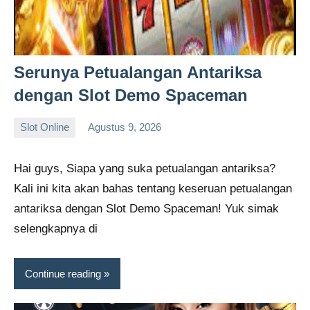
Serunya Petualangan Antariksa
dengan Slot Demo Spaceman
Slot Online
Agustus 9, 2026
Donald
Morgan
Hai guys, Siapa yang suka petualangan antariksa?
Kali ini kita akan bahas tentang keseruan petualangan
antariksa dengan Slot Demo Spaceman! Yuk simak
selengkapnya di
Continue reading