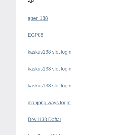
APi
agen 138
EGP88
kaskus138 slot login
kaskus138 slot login
kaskus138 slot login
mahjong ways login
Devil138 Daftar