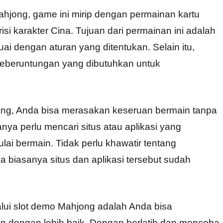
hjong, game ini mirip dengan permainan kartu
i karakter Cina. Tujuan dari permainan ini adalah
i dengan aturan yang ditentukan. Selain itu,
keberuntungan yang dibutuhkan untuk
ong, Anda bisa merasakan keseruan bermain tanpa
ya perlu mencari situs atau aplikasi yang
i bermain. Tidak perlu khawatir tentang
 biasanya situs dan aplikasi tersebut sudah
lui slot demo Mahjong adalah Anda bisa
an dengan lebih baik. Dengan berlatih dan mencoba