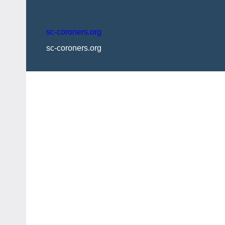
Skip
to
sc-coroners.org
content
sc-coroners.org