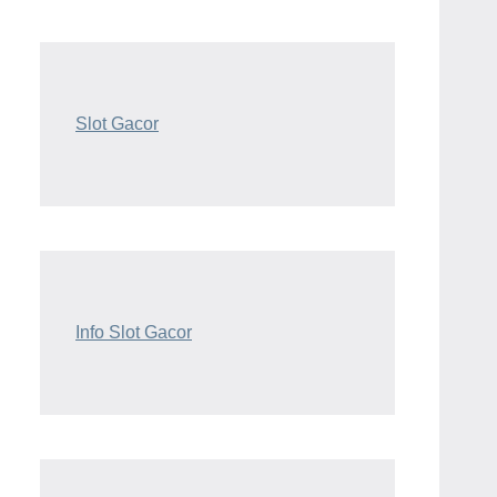
Slot Gacor
Info Slot Gacor