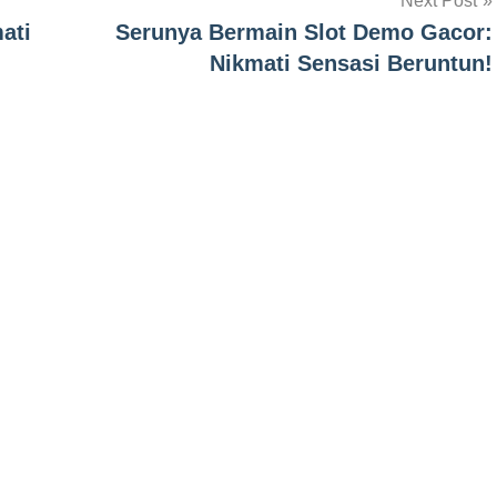
Next Post
ati
Serunya Bermain Slot Demo Gacor:
Nikmati Sensasi Beruntun!