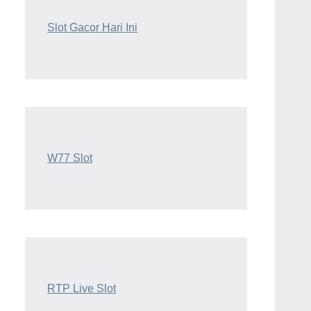
Slot Gacor Hari Ini
W77 Slot
RTP Live Slot