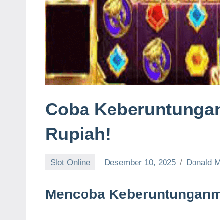
Coba Keberuntunga
Rupiah!
Slot Online
Desember 10, 2025
Donald 
Mencoba Keberuntunganm