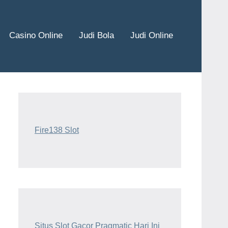
Casino Online
Judi Bola
Judi Online
Fire138 Slot
Situs Slot Gacor Pragmatic Hari Ini