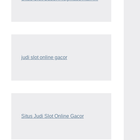
judi slot online gacor
Situs Judi Slot Online Gacor