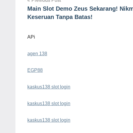
Navigasi
Previous Post
Main Slot Demo Zeus Sekarang! Nikm
pos
Keseruan Tanpa Batas!
APi
agen 138
EGP88
kaskus138 slot login
kaskus138 slot login
kaskus138 slot login