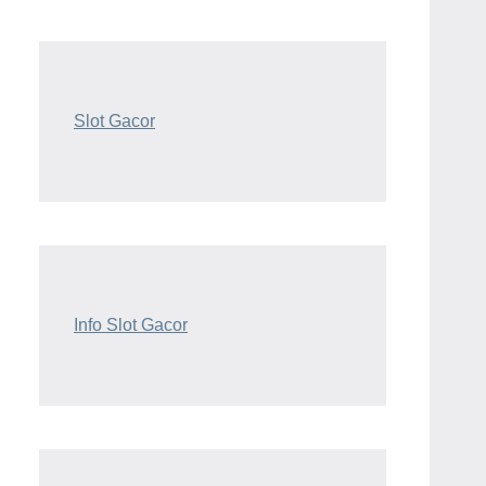
Slot Gacor
Info Slot Gacor