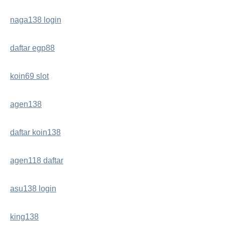
naga138 login
daftar egp88
koin69 slot
agen138
daftar koin138
agen118 daftar
asu138 login
king138