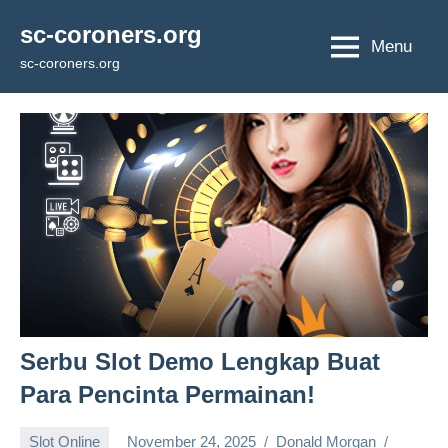
Skip
sc-coroners.org
to
Menu
sc-coroners.org
content
Serbu Slot Demo Lengkap Buat
Para Pencinta Permainan!
Slot Online
November 24, 2025
Donald Morgan