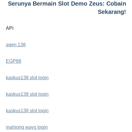
Serunya Bermain Slot Demo Zeus: Cobain
Sekarang!
APi
agen 138
EGP88
kaskus138 slot login
kaskus138 slot login
kaskus138 slot login
mahjong ways login