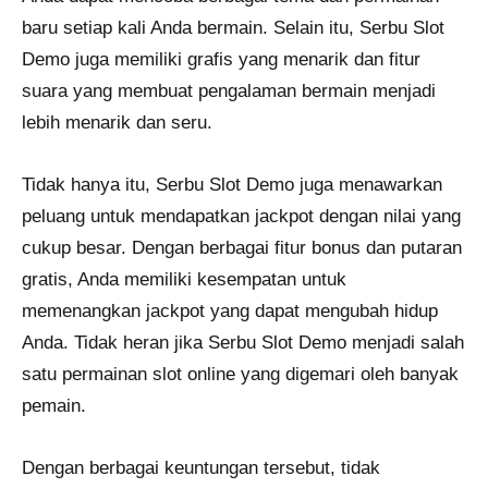
baru setiap kali Anda bermain. Selain itu, Serbu Slot
Demo juga memiliki grafis yang menarik dan fitur
suara yang membuat pengalaman bermain menjadi
lebih menarik dan seru.
Tidak hanya itu, Serbu Slot Demo juga menawarkan
peluang untuk mendapatkan jackpot dengan nilai yang
cukup besar. Dengan berbagai fitur bonus dan putaran
gratis, Anda memiliki kesempatan untuk
memenangkan jackpot yang dapat mengubah hidup
Anda. Tidak heran jika Serbu Slot Demo menjadi salah
satu permainan slot online yang digemari oleh banyak
pemain.
Dengan berbagai keuntungan tersebut, tidak