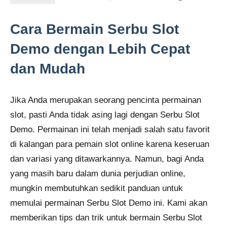
Cara Bermain Serbu Slot
Demo dengan Lebih Cepat
dan Mudah
Jika Anda merupakan seorang pencinta permainan
slot, pasti Anda tidak asing lagi dengan Serbu Slot
Demo. Permainan ini telah menjadi salah satu favorit
di kalangan para pemain slot online karena keseruan
dan variasi yang ditawarkannya. Namun, bagi Anda
yang masih baru dalam dunia perjudian online,
mungkin membutuhkan sedikit panduan untuk
memulai permainan Serbu Slot Demo ini. Kami akan
memberikan tips dan trik untuk bermain Serbu Slot