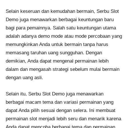
Selain keseruan dan kemudahan bermain, Serbu Slot
Demo juga menawarkan berbagai keuntungan baru
bagi para pemainnya. Salah satu keuntungan utama
adalah adanya demo mode atau mode percobaan yang
memungkinkan Anda untuk bermain tanpa harus
memasang taruhan uang sungguhan. Dengan
demikian, Anda dapat mengenal permainan lebih
dalam dan mengasah strategi sebelum mulai bermain
dengan uang asli.
Selain itu, Serbu Slot Demo juga menawarkan
berbagai macam tema dan variasi permainan yang
dapat Anda pilih sesuai dengan selera. Ini membuat
permainan slot menjadi lebih seru dan menarik karena
Anda dapat mencoba berbagai tema dan permainan